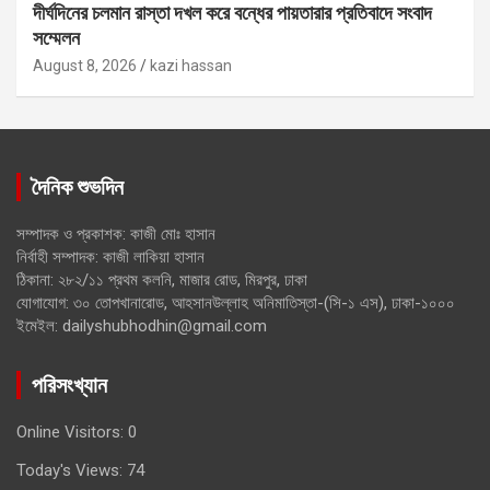
দীর্ঘদিনের চলমান রাস্তা দখল করে বন্ধের পায়তারার প্রতিবাদে সংবাদ
সম্মেলন
August 8, 2026
kazi hassan
দৈনিক শুভদিন
সম্পাদক ও প্রকাশক: কাজী মোঃ হাসান
নির্বাহী সম্পাদক: কাজী লাকিয়া হাসান
ঠিকানা: ২৮২/১১ প্রথম কলনি, মাজার রোড, মিরপুর, ঢাকা
যোগাযোগ: ৩০ তোপখানারোড, আহসানউল্লাহ অনিমাতিস্তা-(সি-১ এস), ঢাকা-১০০০
ইমেইল: dailyshubhodhin@gmail.com
পরিসংখ্যান
Online Visitors:
0
Today's Views:
74