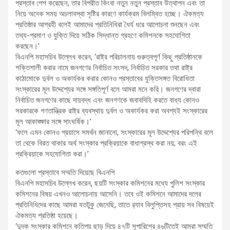
প্রস্তাব পেশ করেছেন, তার বিপরীত কিংবা নতুন নতুন প্রস্তাব উত্থাপন এবং তা
নিয়ে অনেক সময় অচলাবস্থা সৃষ্টির কারণে কার্যক্রম বিলম্বিত হচ্ছে। ঐকমত্য
প্রতিষ্ঠার আগ্রহী বলেই আমাদের প্রতিনিধিরা ধৈর্য ধরে আলোচনা শুনছেন এবং
তথ্য-প্রমাণ ও যুক্তি দিয়ে সঠিক সিদ্ধান্ত গ্রহণে কমিশনকে সহযোগিতা
করছেন।’
বিএনপি মহাসচিব উল্লেখ করেন, ‘রাষ্ট্র পরিচালনায় গুরুত্বপূর্ণ কিছু প্রতিষ্ঠানকে
শক্তিশালী করার নামে জনগণের নির্বাচিত সংসদ, নির্বাচিত সরকার তথা রাষ্ট্র
কাঠামোকে দুর্বল ও অকার্যকর করার কোনও প্রস্তাবের যুক্তিসঙ্গত বিরোধিতা
সংস্কারের মূল উদ্দেশ্যের সঙ্গে সঙ্গতিপূর্ণ বলে আমরা মনে করি। জনগণের দ্বারা
নির্বাচিত জনগণের কাছে দায়বদ্ধ এবং জনগণকে জবাবদিহি করতে বাধ্য কোনও
সরকারকে গণতান্ত্রিক রাষ্ট্র ব্যবস্থায় দুর্বল ও অকার্যকর করা অবশ্যই সংস্কারের
মূল আকাঙ্ক্ষার সঙ্গে সাংঘর্ষিক।’
‘ফলে এমন কোনও প্রয়াসে সমর্থন জানানো, সংস্কারের মূল উদ্দেশ্যের পরিপন্থি বলে
তা থেকে বিরত থাকার অর্থ সংস্কার প্রক্রিয়াকে বাধাগ্রস্থ করা নয়; বরং এই
প্রক্রিয়াকে সহযোগিতা করা।’
কতগুলো প্রস্তাবে সম্মতি দিয়েছে বিএনপি
বিএনপি মহাসচিব উল্লেখ করেন, ছয়টি সংস্কার কমিশনের মধ্যে পুলিশ সংস্কার
কমিশনের বিষয় এখনও আলোচনায় আসেনি। তবে ওই কমিশনে আমাদের দলের
প্রতিনিধিদের কাছে আমরা যতটুকু জেনেছি, তাতে র‌্যাব বিলুপ্তিসহ প্রায় সব বিষয়েই
ঐকমত্য প্রতিষ্ঠা হয়েছে।
‘দুদক সংস্কার কমিশনে কতিপয় ছাড় দিয়ে ৪৭টি সুপারিশের ৪৬টিতেই আমরা সম্মতি