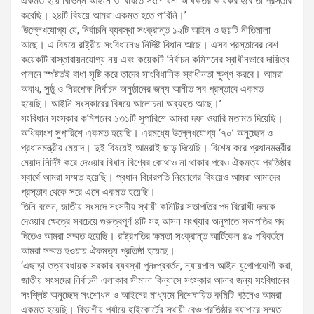
একমত হয়ে বিভিন্ন আইনে ও বিধিতে সংশোধনী অধিকতর কার্যকর হবে তা প্রস্তাব
করেছি। ২৪টি বিষয়ে আমরা একমত হতে পারিনি।’
‘উল্লেখযোগ্য যে, নির্বাচনি ব্যবস্থা সংক্রান্ত ১২টি আইন ও ছয়টি নীতিমালা
আছে। এ বিষয়ে রাষ্ট্রীয় সংবিধানেও নির্দিষ্ট বিধান আছে। এসব প্রস্তাবের বেশ
কয়েকটি বাস্তাবায়নযোগ্য নয় এবং কয়েকটি নির্বাচন কমিশনের স্বাধীনভাবে দায়িত্ব
পালনে স্পষ্টতই বাধা সৃষ্টি করে তাদের সাংবিধানিক স্বাধীনতা ক্ষুণ্ণ করবে। আমরা
অবাধ, সুষ্ঠু ও নিরপেক্ষ নির্বাচন অনুষ্ঠানের জন্য আনীত সব প্রস্তাবে একমত
হয়েছি। আইনি সংস্কারের বিষয়ে আলোচনা অব্যহত আছে।’
সংবিধান সংস্কার কমিশনের ১৩১টি সুপারিশে আমরা দফা ওয়ারি মতামত দিয়েছি।
অধিকাংশ সুপারিশে একমত হয়েছি। এরমধ্যে উল্লেখযোগ্য ‘৭০’ অনুচ্ছেদ ও
প্রধানমন্ত্রীর মেয়াদ। দুই বিষয়েই আমরাই ছাড় দিয়েছি। বিশেষ করে প্রধানমন্ত্রীর
মেয়াদ নির্দিষ্ট করে দেওয়ার বিধান বিশ্বের কোথাও না থাকার পরেও ঐকমত্য প্রতিষ্ঠার
স্বার্থে আমরা সম্মত হয়েছি। প্রধান বিচারপতি নিয়োগের বিষয়েও আমরা আমাদের
প্রস্তাব থেকে সরে এসে একমত হয়েছি।
তিনি বলেন, জাতীয় সংসদে সংসদীয় স্থায়ী কমিটির সভাপতির পদ বিরোধী দলকে
দেওয়ার ক্ষেত্রে সবচেয়ে গুরুত্বপূর্ণ ৪টি সহ আসন সংখ্যার অনুপাতে সভাপতির পদ
দিতেও আমরা সম্মত হয়েছি। রাষ্ট্রপতির ক্ষমতা সংক্রান্ত আর্টিকেল ৪৯ পরিবর্তনে
আমরা সম্মত হওয়ায় ঐকমত্য প্রতিষ্ঠা হয়েছে।
‘এছাড়া তত্বাবধায়ক সরকার ব্যবস্থা পুনঃপ্রবর্তন, ন্যায়পাল আইন যুগোপযোগী করা,
জাতীয় সংসদের নির্বাচনী এলাকার সীমানা বিন্যাসে সংস্কার আনার জন্য সংবিধানের
সংশ্লিষ্ট অনুচ্ছেদ সংশোধন ও আইনের মাধ্যমে বিশেষায়িত কমিটি গঠনেও আমরা
একমত হয়েছি। বিভাগীয় পর্যায়ে হাইকোর্টের স্থায়ী বেঞ্চ প্রতিষ্ঠার ব্যাপারে সম্মত