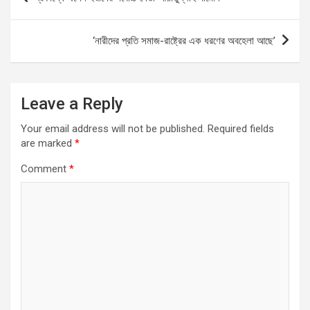
o
A
a
n
navigation
o
p
m
k
‘নারীদের প্রতি সমাজ-রাষ্ট্রের এক ধরণের অবহেলা আছে’
k
p
Leave a Reply
Your email address will not be published.
Required fields
are marked
*
Comment
*