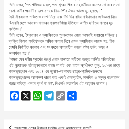
তিনি বলেন, ‘শত শহীদের রক্তে, গুম, খুনের শিকার সহকর্মীদের আত্মত্যাগে আর লাখো
নেতা-কর্মীর অবর্ণনীয় দুঃখ-শোকে বিএনপি’র ঐক্য আরও দৃঢ় হয়েছে।’
‘এই ঐক্যবদ্ধ শক্তি ও সমর্থ নিয়ে এবং দীর্ঘ দিন রাষ্ট্র পরিচালনার অভিজ্ঞতা নিয়ে
বিএনপি দেশে আবারও গণতন্ত্র পুনঃপ্রতিষ্ঠায় ইতিহাস অর্পিত দায়িত্ব পালনে দৃঢ়
প্রতিজ্ঞ।’
তিনি বলেন, ‘স্বৈরাচার ও ফ্যাসিবাদের পুনরুত্থান রোধে আমরাই সবচেয়ে সক্রিয়।
ব্যক্তি কিম্বা প্রতিষ্ঠানকে অধিক ক্ষমতা দিলে যেমন ফ্যাসিবাদ কায়েম হয়, ঠিক
তেমনি নির্বাচিত সরকার এবং সংসদকে ক্ষমতাহীন করলে রাষ্ট্র দুর্বল, ভঙ্গুর ও
অকার্যকর হয়।’
‘আমরা যেন দলীয় স্বার্থের ঊর্ধ্বে থেকে হাজারো শহীদের রক্তে অর্জিত পরিবর্তনের
এই সুযোগকে গঠনমূলকভাবে কাজে লাগাই এবং মহান স্বাধীনতা যুদ্ধ, ৯০’এর ছাত্র
গণঅভ্যুত্থান এবং ২০২৪ এর জুলাই-আগস্টের ছাত্র-শ্রমিক-জনতার
গণঅভ্যুত্থানের আকাঙ্ক্ষা ধারণ করে একটি বৈষম্যহীন, মানবিক ও সমৃদ্ধ বাংলাদেশ
গড়ার দায়িত্ব পালনে ব্যর্থ না হই’, বিএনপি মহাসচিব এই আহ্বান জানান।
F
X
W
T
C
S
a
h
el
o
h
ce
at
e
py
ar
b
s
gr
Li
e
Post
প্রকাশ্যে এলেন ইরানের সর্বোচ্চ নেতা আয়াতুল্লাহ খামেনি