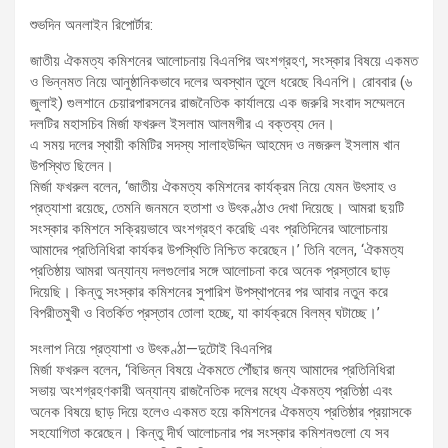
শুভদিন অনলাইন রিপোর্টার:
জাতীয় ঐকমত্য কমিশনের আলোচনায় বিএনপির অংশগ্রহণ, সংস্কার বিষয়ে একমত
ও ভিন্নমত নিয়ে আনুষ্ঠানিকভাবে দলের অবস্থান তুলে ধরেছে বিএনপি। রোববার (৬
জুলাই) গুলশানে চেয়ারপারসনের রাজনৈতিক কার্যালয়ে এক জরুরি সংবাদ সম্মেলনে
দলটির মহাসচিব মির্জা ফখরুল ইসলাম আলমগীর এ বক্তব্য দেন।
এ সময় দলের স্থায়ী কমিটির সদস্য সালাহউদ্দিন আহমেদ ও নজরুল ইসলাম খান
উপস্থিত ছিলেন।
মির্জা ফখরুল বলেন, ‘জাতীয় ঐকমত্য কমিশনের কার্যক্রম নিয়ে যেমন উৎসাহ ও
প্রত্যাশা রয়েছে, তেমনি জনমনে হতাশা ও উৎকণ্ঠাও দেখা দিয়েছে। আমরা ছয়টি
সংস্কার কমিশনে সক্রিয়ভাবে অংশগ্রহণ করেছি এবং প্রতিদিনের আলোচনায়
আমাদের প্রতিনিধিরা কার্যকর উপস্থিতি নিশ্চিত করেছেন।’ তিনি বলেন, ‘ঐকমত্য
প্রতিষ্ঠায় আমরা অন্যান্য দলগুলোর সঙ্গে আলোচনা করে অনেক প্রস্তাবে ছাড়
দিয়েছি। কিন্তু সংস্কার কমিশনের সুপারিশ উপস্থাপনের পর আবার নতুন করে
বিপরীতমুখী ও বিতর্কিত প্রস্তাব তোলা হচ্ছে, যা কার্যক্রমে বিলম্ব ঘটাচ্ছে।’
সংলাপ নিয়ে প্রত্যাশা ও উৎকণ্ঠা—দুটোই বিএনপির
মির্জা ফখরুল বলেন, ‘বিভিন্ন বিষয়ে ঐকমতে পৌঁছার জন্য আমাদের প্রতিনিধিরা
সভায় অংশগ্রহণকারী অন্যান্য রাজনৈতিক দলের মধ্যে ঐকমত্য প্রতিষ্ঠা এবং
অনেক বিষয়ে ছাড় দিয়ে হলেও একমত হয়ে কমিশনের ঐকমত্য প্রতিষ্ঠার প্রয়াসকে
সহযোগিতা করেছেন। কিন্তু দীর্ঘ আলোচনার পর সংস্কার কমিশনগুলো যে সব