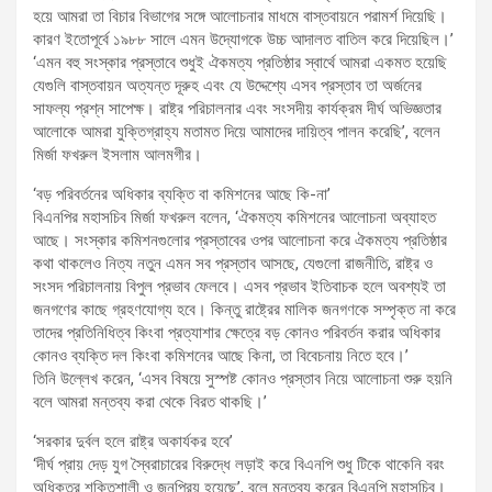
হয়ে আমরা তা বিচার বিভাগের সঙ্গে আলোচনার মাধমে বাস্তবায়নে পরামর্শ দিয়েছি।
কারণ ইতোপূর্বে ১৯৮৮ সালে এমন উদ্যোগকে উচ্চ আদালত বাতিল করে দিয়েছিল।’
‘এমন বহু সংস্কার প্রস্তাবে শুধুই ঐকমত্য প্রতিষ্ঠার স্বার্থে আমরা একমত হয়েছি
যেগুলি বাস্তবায়ন অত্যন্ত দূরুহ এবং যে উদ্দেশ্যে এসব প্রস্তাব তা অর্জনের
সাফল্য প্রশ্ন সাপেক্ষ। রাষ্ট্র পরিচালনার এবং সংসদীয় কার্যক্রম দীর্ঘ অভিজ্ঞতার
আলোকে আমরা যুক্তিগ্রাহ্য মতামত দিয়ে আমাদের দায়িত্ব পালন করেছি’, বলেন
মির্জা ফখরুল ইসলাম আলমগীর।
‘বড় পরিবর্তনের অধিকার ব্যক্তি বা কমিশনের আছে কি-না’
বিএনপির মহাসচিব মির্জা ফখরুল বলেন, ‘ঐকমত্য কমিশনের আলোচনা অব্যাহত
আছে। সংস্কার কমিশনগুলোর প্রস্তাবের ওপর আলোচনা করে ঐকমত্য প্রতিষ্ঠার
কথা থাকলেও নিত্য নতুন এমন সব প্রস্তাব আসছে, যেগুলো রাজনীতি, রাষ্ট্র ও
সংসদ পরিচালনায় বিপুল প্রভাব ফেলবে। এসব প্রভাব ইতিবাচক হলে অবশ্যই তা
জনগণের কাছে গ্রহণযোগ্য হবে। কিন্তু রাষ্ট্রের মালিক জনগণকে সম্পৃক্ত না করে
তাদের প্রতিনিধিত্ব কিংবা প্রত্যাশার ক্ষেত্রে বড় কোনও পরিবর্তন করার অধিকার
কোনও ব্যক্তি দল কিংবা কমিশনের আছে কিনা, তা বিবেচনায় নিতে হবে।’
তিনি উল্লেখ করেন, ‘এসব বিষয়ে সুস্পষ্ট কোনও প্রস্তাব নিয়ে আলোচনা শুরু হয়নি
বলে আমরা মন্তব্য করা থেকে বিরত থাকছি।’
‘সরকার দুর্বল হলে রাষ্ট্র অকার্যকর হবে’
‘দীর্ঘ প্রায় দেড় যুগ স্বৈরাচারের বিরুদ্ধে লড়াই করে বিএনপি শুধু টিকে থাকেনি বরং
অধিকতর শক্তিশালী ও জনপ্রিয় হয়েছে’, বলে মন্তব্য করেন বিএনপি মহাসচিব।