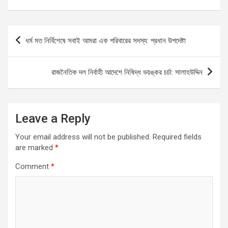
ce
at
e
py
ar
b
s
gr
Li
e
Post
ধর্ম মত নির্বিশেষে সবাই আমরা এক পরিবারের সদস্য: প্রধান উপদেষ্টা
o
A
a
n
navigation
o
p
m
k
রাজনৈতিক দল নির্বাহী আদেশে নিষিদ্ধ ভয়ঙ্কর চর্চা: সালাহউদ্দিন
k
p
Leave a Reply
Your email address will not be published.
Required fields
are marked
*
Comment
*