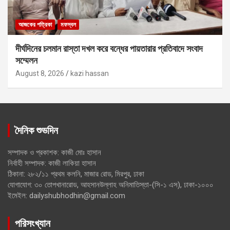
আজকের পত্রিকা
মফস্বল
দীর্ঘদিনের চলমান রাস্তা দখল করে বন্ধের পায়তারার প্রতিবাদে সংবাদ
সম্মেলন
August 8, 2026
kazi hassan
দৈনিক শুভদিন
সম্পাদক ও প্রকাশক: কাজী মোঃ হাসান
নির্বাহী সম্পাদক: কাজী লাকিয়া হাসান
ঠিকানা: ২৮২/১১ প্রথম কলনি, মাজার রোড, মিরপুর, ঢাকা
যোগাযোগ: ৩০ তোপখানারোড, আহসানউল্লাহ অনিমাতিস্তা-(সি-১ এস), ঢাকা-১০০০
ইমেইল: dailyshubhodhin@gmail.com
পরিসংখ্যান