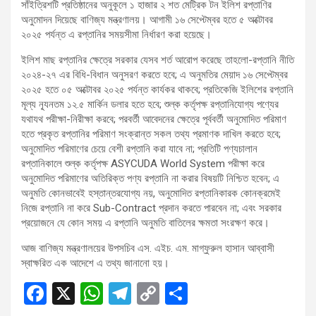
সাঁইত্রিশটি প্রতিষ্ঠানের অনুকূলে ১ হাজার ২ শত মেট্রিক টন ইলিশ রপ্তাণির
অনুমোদন দিয়েছে বাণিজ্য মন্ত্রণালয়। আগামী ১৬ সেপ্টেম্বর হতে ৫ অক্টোবর
২০২৫ পর্যন্ত এ রপ্তানির সময়সীমা নির্ধারণ করা হয়েছে।
ইলিশ মাছ রপ্তানির ক্ষেত্রে সরকার যেসব শর্ত আরোপ করেছে তাহলো-রপ্তানি নীতি
২০২৪-২৭ এর বিধি-বিধান অনুসরণ করতে হবে; এ অনুমতির মেয়াদ ১৬ সেপ্টেম্বর
২০২৫ হতে ০৫ অক্টোবর ২০২৫ পর্যন্ত কার্যকর থাকবে; প্রতিকেজি ইলিশের রপ্তানি
মূল্য ন্যূনতম ১২.৫ মার্কিন ডলার হতে হবে; শুল্ক কর্তৃপক্ষ রপ্তানিযোগ্য পণ্যের
যথাযথ পরীক্ষা-নিরীক্ষা করবে; পরবর্তী আবেদনের ক্ষেত্রে পূর্ববর্তী অনুমোদিত পরিমাণ
হতে প্রকৃত রপ্তানির পরিমাণ সংক্রান্ত সকল তথ্য প্রমাণক দাখিল করতে হবে;
অনুমোদিত পরিমাণের চেয়ে বেশী রপ্তানি করা যাবে না; প্রতিটি পণ্যচালান
রপ্তানিকালে শুল্ক কর্তৃপক্ষ ASYCUDA World System পরীক্ষা করে
অনুমোদিত পরিমাণের অতিরিক্ত পণ্য রপ্তানি না করার বিষয়টি নিশ্চিত হবেন; এ
অনুমতি কোনভাবেই হস্তান্তরযোগ্য নয়, অনুমোদিত রপ্তানিকারক কোনক্রমেই
নিজে রপ্তানি না করে Sub-Contract প্রদান করতে পারবেন না; এবং সরকার
প্রয়োজনে যে কোন সময় এ রপ্তানি অনুমতি বাতিলের ক্ষমতা সংরক্ষণ করে।
আজ বাণিজ্য মন্ত্রণালয়ের উপসচিব এস. এইচ. এম. মাগ্‌ফুরুল হাসান আব্বাসী
স্বাক্ষরিত এক আদেশে এ তথ্য জানানো হয়।
F
X
W
T
C
S
a
h
el
o
h