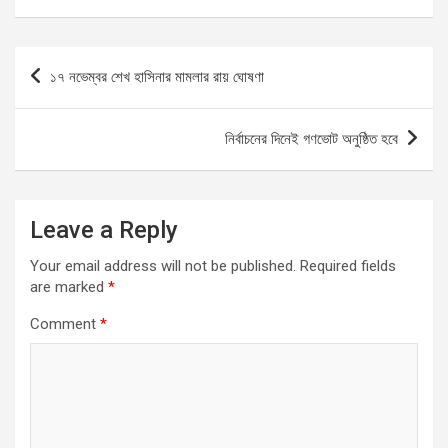
ce
at
e
py
ar
b
s
gr
Li
e
Post
১৭ নভেম্বর শেখ হাসিনার মামলার রায় ঘোষণা
o
A
a
n
navigation
o
p
m
k
নির্বাচনের দিনেই গণভোট অনুষ্ঠিত হবে
k
p
Leave a Reply
Your email address will not be published.
Required fields
are marked
*
Comment
*