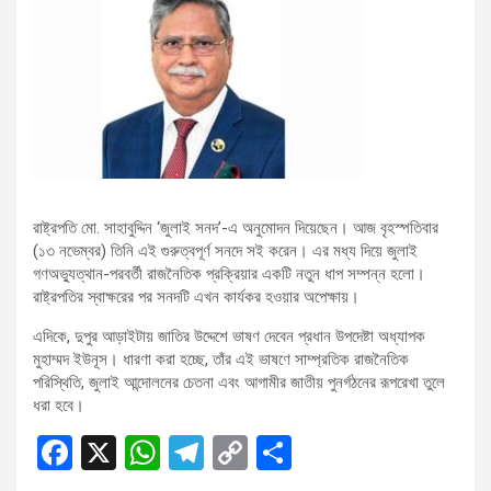
রাষ্ট্রপতি মো. সাহাবুদ্দিন ‘জুলাই সনদ’-এ অনুমোদন দিয়েছেন। আজ বৃহস্পতিবার
(১৩ নভেম্বর) তিনি এই গুরুত্বপূর্ণ সনদে সই করেন। এর মধ্য দিয়ে জুলাই
গণঅভ্যুত্থান-পরবর্তী রাজনৈতিক প্রক্রিয়ার একটি নতুন ধাপ সম্পন্ন হলো।
রাষ্ট্রপতির স্বাক্ষরের পর সনদটি এখন কার্যকর হওয়ার অপেক্ষায়।
এদিকে, দুপুর আড়াইটায় জাতির উদ্দেশে ভাষণ দেবেন প্রধান উপদেষ্টা অধ্যাপক
মুহাম্মদ ইউনূস। ধারণা করা হচ্ছে, তাঁর এই ভাষণে সাম্প্রতিক রাজনৈতিক
পরিস্থিতি, জুলাই আন্দোলনের চেতনা এবং আগামীর জাতীয় পুনর্গঠনের রূপরেখা তুলে
ধরা হবে।
F
X
W
T
C
S
a
h
el
o
h