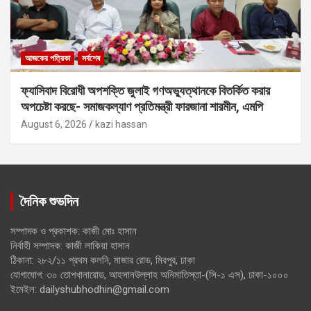
আজকের পত্রিকা
সর্বশেষ
ফ্যাসিবাদ বিরোধী অপশক্তি জুলাই গণঅভ্যুত্থানকে বিতর্কিত করার
অপচেষ্টা করছে- সমাজকল্যাণ প্রতিমন্ত্রী ফারজানা শারমীন, এমপি
August 6, 2026
kazi hassan
দৈনিক শুভদিন
সম্পাদক ও প্রকাশক: কাজী মোঃ হাসান
নির্বাহী সম্পাদক: কাজী লাকিয়া হাসান
ঠিকানা: ২৮২/১১ প্রথম কলনি, মাজার রোড, মিরপুর, ঢাকা
যোগাযোগ: ৩০ তোপখানারোড, আহসানউল্লাহ অনিমাতিস্তা-(সি-১ এস), ঢাকা-১০০০
ইমেইল: dailyshubhodhin@gmail.com