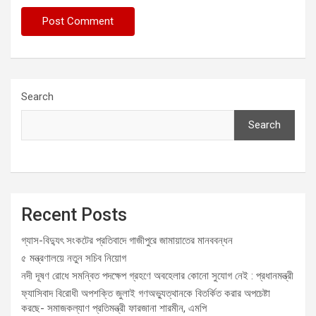
Search
Search
Recent Posts
গ্যাস-বিদ্যুৎ সংকটের প্রতিবাদে গাজীপুরে জামায়াতের মানববন্ধন
৫ মন্ত্রণালয়ে নতুন সচিব নিয়োগ
নদী দূষণ রোধে সমন্বিত পদক্ষেপ গ্রহণে অবহেলার কোনো সুযোগ নেই : প্রধানমন্ত্রী
ফ্যাসিবাদ বিরোধী অপশক্তি জুলাই গণঅভ্যুত্থানকে বিতর্কিত করার অপচেষ্টা
করছে- সমাজকল্যাণ প্রতিমন্ত্রী ফারজানা শারমীন, এমপি