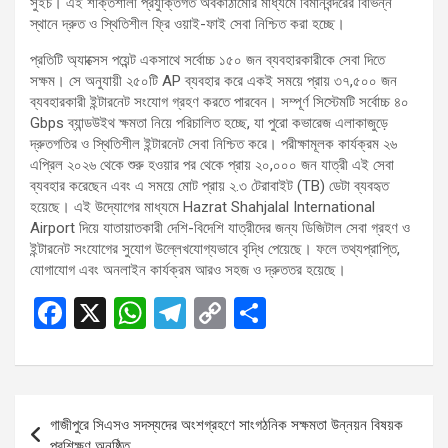
সুইচ। এই শক্তিশালী প্রযুক্তিগত অবকাঠামোর মাধ্যমে বিমানবন্দরের বিভিন্ন
স্থানে দ্রুত ও স্থিতিশীল ফ্রি ওয়াই-ফাই সেবা নিশ্চিত করা হচ্ছে।
প্রতিটি অ্যাক্সেস পয়েন্ট একসাথে সর্বোচ্চ ১৫০ জন ব্যবহারকারীকে সেবা দিতে
সক্ষম। সে অনুযায়ী ২৫০টি AP ব্যবহার করে একই সময়ে প্রায় ৩৭,৫০০ জন
ব্যবহারকারী ইন্টারনেট সংযোগ গ্রহণ করতে পারবেন। সম্পূর্ণ সিস্টেমটি সর্বোচ্চ ৪০
Gbps ব্যান্ডউইথ ক্ষমতা নিয়ে পরিচালিত হচ্ছে, যা পুরো কভারেজ এলাকাজুড়ে
দ্রুতগতির ও স্থিতিশীল ইন্টারনেট সেবা নিশ্চিত করে। পরীক্ষামূলক কার্যক্রম ২৬
এপ্রিল ২০২৬ থেকে শুরু হওয়ার পর থেকে প্রায় ২০,০০০ জন যাত্রী এই সেবা
ব্যবহার করেছেন এবং এ সময়ে মোট প্রায় ২.৩ টেরাবাইট (TB) ডেটা ব্যবহৃত
হয়েছে। এই উদ্যোগের মাধ্যমে Hazrat Shahjalal International
Airport দিয়ে যাতায়াতকারী দেশি-বিদেশি যাত্রীদের জন্য ডিজিটাল সেবা গ্রহণ ও
ইন্টারনেট সংযোগের সুযোগ উল্লেখযোগ্যভাবে বৃদ্ধি পেয়েছে। ফলে তথ্যপ্রাপ্তি,
যোগাযোগ এবং অনলাইন কার্যক্রম আরও সহজ ও দ্রুততর হয়েছে।
F
X
W
T
C
S
a
h
el
o
h
ce
at
e
py
ar
b
s
gr
Li
e
Post
গাজীপুরে সিএসও সদস্যদের অংশগ্রহণে সাংগঠনিক সক্ষমতা উন্নয়ন বিষয়ক
o
A
a
n
navigation
প্রশিক্ষণ অনুষ্ঠিত