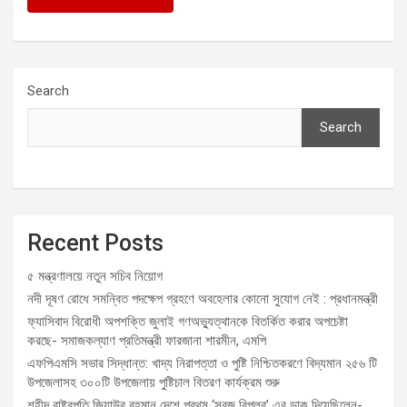
Search
Search
Recent Posts
৫ মন্ত্রণালয়ে নতুন সচিব নিয়োগ
নদী দূষণ রোধে সমন্বিত পদক্ষেপ গ্রহণে অবহেলার কোনো সুযোগ নেই : প্রধানমন্ত্রী
ফ্যাসিবাদ বিরোধী অপশক্তি জুলাই গণঅভ্যুত্থানকে বিতর্কিত করার অপচেষ্টা
করছে- সমাজকল্যাণ প্রতিমন্ত্রী ফারজানা শারমীন, এমপি
এফপিএমসি সভার সিদ্ধান্ত: খাদ্য নিরাপত্তা ও পুষ্টি নিশ্চিতকরণে বিদ্যমান ২৫৬ টি
উপজেলাসহ ৩০০টি উপজেলায় পুষ্টিচাল বিতরণ কার্যক্রম শুরু
শহীদ রাষ্ট্রপতি জিয়াউর রহমান দেশে প্রথম ‘সবুজ বিপ্লব’ এর ডাক দিয়েছিলেন-