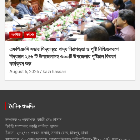
অর্থনীতি
সর্বশেষ
এফপিএমসি সভার সিদ্ধান্ত: খাদ্য নিরাপত্তা ও পুষ্টি নিশ্চিতকরণে
বিদ্যমান ২৫৬ টি উপজেলাসহ ৩০০টি উপজেলায় পুষ্টিচাল বিতরণ
কার্যক্রম শুরু
August 6, 2026
kazi hassan
দৈনিক শুভদিন
সম্পাদক ও প্রকাশক: কাজী মোঃ হাসান
নির্বাহী সম্পাদক: কাজী লাকিয়া হাসান
ঠিকানা: ২৮২/১১ প্রথম কলনি, মাজার রোড, মিরপুর, ঢাকা
যোগাযোগ: ৩০ তোপখানারোড, আহসানউল্লাহ অনিমাতিস্তা-(সি-১ এস), ঢাকা-১০০০