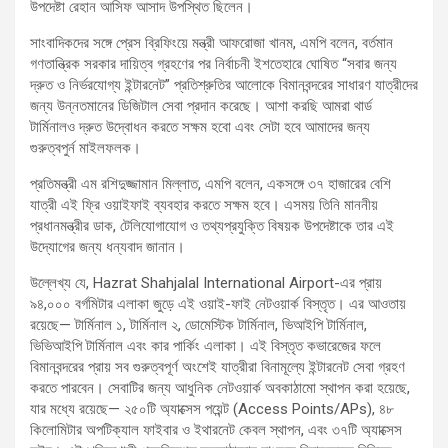
উপদেষ্টা রেহান আসিফ আসাদ উপস্থিত ছিলেন।
সাংবাদিকদের সঙ্গে প্রেস ব্রিফিংয়ে মন্ত্রী আফরোজা খানম, এমপি বলেন, বর্তমান
গণতান্ত্রিক সরকার দায়িত্ব গ্রহণের পর নির্বাচনী ইশতেহারে ঘোষিত “সবার জন্য
দ্রুত ও নির্ভরযোগ্য ইন্টারনেট” প্রতিশ্রুতির আলোকে বিমানবন্দরের সাধারণ যাত্রীদের
জন্য উন্নতমানের ডিজিটাল সেবা প্রদান করেছে। আশা করছি আমরা থার্ড
টার্মিনালও দ্রুত উদ্বোধন করতে সক্ষম হবো এবং সেটা হবে আমাদের জন্য
গুরুত্বপুর্ন মাইলফলক।
প্রতিমন্ত্রী এম রশিদুজ্জামান মিল্লাত, এমপি বলেন, একসঙ্গে ৩৭ হাজারের বেশি
যাত্রী এই ফ্রি ওয়াইফাই ব্যবহার করতে সক্ষম হবে। এসময় তিনি মাননীয়
প্রধানমন্ত্রীর ডাক, টেলিযোগাযোগ ও তথ্যপ্রযুক্তি বিষয়ক উপদেষ্টাকে তার এই
উদ্যোগের জন্য ধন্যবাদ জানান।
উল্লেখ্য যে, Hazrat Shahjalal International Airport-এর প্রায়
৯৪,০০০ বর্গমিটার এলাকা জুড়ে এই ওয়াই-ফাই নেটওয়ার্ক বিস্তৃত। এর আওতায়
রয়েছে— টার্মিনাল ১, টার্মিনাল ২, ডোমেস্টিক টার্মিনাল, ভিআইপি টার্মিনাল,
ভিভিআইপি টার্মিনাল এবং কার পার্কিং এলাকা। এই বিস্তৃত কভারেজের ফলে
বিমানবন্দরের প্রায় সব গুরুত্বপূর্ণ অংশেই যাত্রীরা বিনামূল্যে ইন্টারনেট সেবা গ্রহণ
করতে পারবেন। সেবাটির জন্য আধুনিক নেটওয়ার্ক অবকাঠামো স্থাপন করা হয়েছে,
যার মধ্যে রয়েছে— ২৫০টি অ্যাক্সেস পয়েন্ট (Access Points/APs), ৪৮
কিলোমিটার অপটিক্যাল ফাইবার ও ইথারনেট কেবল স্থাপন, এবং ৩৭টি অ্যাক্সেস