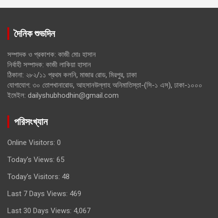
দৈনিক শুভদিন
সম্পাদক ও প্রকাশক: কাজী মোঃ হাসান
নির্বাহী সম্পাদক: কাজী লাকিয়া হাসান
ঠিকানা: ২৮২/১১ প্রথম কলনি, মাজার রোড, মিরপুর, ঢাকা
যোগাযোগ: ৩০ তোপখানারোড, আহসানউল্লাহ অনিমাতিস্তা-(সি-১ এস), ঢাকা-১০০০
ইমেইল: dailyshubhodhin@gmail.com
পরিসংখ্যান
Online Visitors:
0
Today's Views:
65
Today's Visitors:
48
Last 7 Days Views:
469
Last 30 Days Views:
4,067