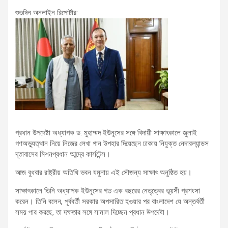
শুভদিন অনলাইন রিপোর্টার:
প্রধান উপদেষ্টা অধ্যাপক ড. মুহাম্মদ ইউনূসের সঙ্গে বিদায়ী সাক্ষাৎকালে জুলাই
গণঅভ্যুত্থান নিয়ে নিজের লেখা গান উপহার দিয়েছেন ঢাকায় নিযুক্ত নেদারল্যান্ডস
দূতাবাসের মিশনপ্রধান আন্দ্রে কার্সটেন্স।
আজ বুধবার রাষ্ট্রীয় অতিথি ভবন যমুনায় এই সৌজন্য সাক্ষাৎ অনুষ্ঠিত হয়।
সাক্ষাৎকালে তিনি অধ্যাপক ইউনূসের গত এক বছরের নেতৃত্বের ভূয়সী প্রশংসা
করেন। তিনি বলেন, পূর্ববর্তী সরকার অপসারিত হওয়ার পর বাংলাদেশ যে অন্তর্বর্তী
সময় পার করছে, তা দক্ষতার সঙ্গে সামাল দিচ্ছেন প্রধান উপদেষ্টা।