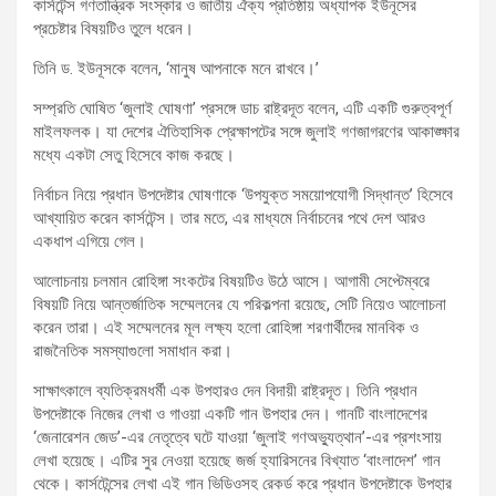
কার্সটেন্স গণতান্ত্রিক সংস্কার ও জাতীয় ঐক্য প্রতিষ্ঠায় অধ্যাপক ইউনূসের
প্রচেষ্টার বিষয়টিও তুলে ধরেন।
তিনি ড. ইউনূসকে বলেন, ‘মানুষ আপনাকে মনে রাখবে।’
সম্প্রতি ঘোষিত ‘জুলাই ঘোষণা’ প্রসঙ্গে ডাচ রাষ্ট্রদূত বলেন, এটি একটি গুরুত্বপূর্ণ
মাইলফলক। যা দেশের ঐতিহাসিক প্রেক্ষাপটের সঙ্গে জুলাই গণজাগরণের আকাঙ্ক্ষার
মধ্যে একটা সেতু হিসেবে কাজ করছে।
নির্বাচন নিয়ে প্রধান উপদেষ্টার ঘোষণাকে ‘উপযুক্ত সময়োপযোগী সিদ্ধান্ত’ হিসেবে
আখ্যায়িত করেন কার্সটেন্স। তার মতে, এর মাধ্যমে নির্বাচনের পথে দেশ আরও
একধাপ এগিয়ে গেল।
আলোচনায় চলমান রোহিঙ্গা সংকটের বিষয়টিও উঠে আসে। আগামী সেপ্টেম্বরে
বিষয়টি নিয়ে আন্তর্জাতিক সম্মেলনের যে পরিকল্পনা রয়েছে, সেটি নিয়েও আলোচনা
করেন তারা। এই সম্মেলনের মূল লক্ষ্য হলো রোহিঙ্গা শরণার্থীদের মানবিক ও
রাজনৈতিক সমস্যাগুলো সমাধান করা।
সাক্ষাৎকালে ব্যতিক্রমধর্মী এক উপহারও দেন বিদায়ী রাষ্ট্রদূত। তিনি প্রধান
উপদেষ্টাকে নিজের লেখা ও গাওয়া একটি গান উপহার দেন। গানটি বাংলাদেশের
‘জেনারেশন জেড’-এর নেতৃত্বে ঘটে যাওয়া ‘জুলাই গণঅভ্যুত্থান’-এর প্রশংসায়
লেখা হয়েছে। এটির সুর নেওয়া হয়েছে জর্জ হ্যারিসনের বিখ্যাত ‘বাংলাদেশ’ গান
থেকে। কার্সটেন্সের লেখা এই গান ভিডিওসহ রেকর্ড করে প্রধান উপদেষ্টাকে উপহার