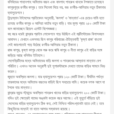
বলিউডের শাহানশাহ অমিতাভ বচ্চন এবং বাদশাহ শাহরুখ খানকে টপকাতে চলেছেন
কাপুরপুত্র রণবীর কাপুর। তবে সিনেমা দিয়ে নয়, বরং রণবীর-আলিয়ার নতুন ঠিকানার
ভ্যালুয়েশনে।
হিন্দুস্তান টাইমসের প্রতিবেদন অনুযায়ী, ‘জলসা’ ও ‘মান্নাত’-এর চেয়েও দামি হতে
চলেছে রণবীর কাপুর ও আলিয়া ভাটের নতুন বাড়ি। যার মূল্য প্রায় ২৫০ কোটি টাকা
বলে জানাচ্ছেন রিয়েল এস্টেট বিশেষজ্ঞরা।
বহু বছর ধরেই বান্দ্রার প্রাইম লোকেশনে গড়ে উঠছিল এই মাল্টিস্টোরেড বিলাসবহুল
আবাসন। যেখানে একসময় ছিল কাপুর পরিবারের ঐতিহ্যবাহী ‘কৃষ্ণা রাজ’ বাংলো
সেই জায়গাতেই গড়ে উঠেছে রণবীর-আলিয়ার নতুন ঠিকানা।
রাজ কাপুর, কৃষ্ণা কাপুর থেকে শুরু করে ঋষি কাপুর ও নীতা কাপুর এই বাড়ির সঙ্গে
জড়িয়ে আছে বলিউড ইতিহাস।
সেলেব্রিটিদের মধ্যে অমিতাভের বাড়ি জলসা ও শাহরুখের আস্তানা মান্নাত বেশ
পরিচিত। এখনও অনেক অনুরাগী দুই সুপারস্টারকে দেখতে তাদের বাড়ির সামনে ভিড়
করেন।
জুহুতে অবস্থিত জলসা। যার ভ্যালুয়েশন প্রায় ১২০ কোটি টাকা। দীর্ঘদিন পর্যন্ত
তারকাদের মধ্যে অমিতাভ বচ্চনের বাড়িই ছিল সবচেয়ে দামি। কয়েক দশক আগে যা
টপকে যায় মান্নাত।
বান্দ্রার ব্যান্ড স্ট্যান্ডে অবস্থিত শাহরুখ খানের বাড়ির ভ্যালুয়েশন ২০০ কোটি টাকা।
যদিও দুই ক্ষেত্রেই দামের অঙ্কটা কয়েক বছর আগের। এই মুহূর্তে দাঁড়িয়ে দুই
সেলেবের বাড়ির ভ্যালুয়েশন ঠিক কত, সেই নিশ্চিত পরিসংখ্যানটা হাতে নেই। তবে
কিছুদিনের মধ্যেই তা হাতে আসার সম্ভাবনা রয়েছে।