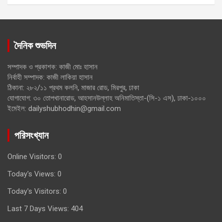
দৈনিক শুভদিন
সম্পাদক ও প্রকাশক: কাজী মোঃ হাসান
নির্বাহী সম্পাদক: কাজী লাকিয়া হাসান
ঠিকানা: ২৮২/১১ প্রথম কলনি, মাজার রোড, মিরপুর, ঢাকা
যোগাযোগ: ৩০ তোপখানারোড, আহসানউল্লাহ অনিমাতিস্তা-(সি-১ এস), ঢাকা-১০০০
ইমেইল: dailyshubhodhin@gmail.com
পরিসংখ্যান
Online Visitors:
0
Today's Views:
0
Today's Visitors:
0
Last 7 Days Views:
404