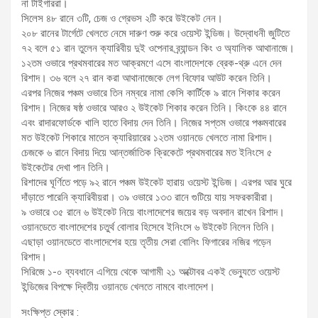
না টাইগাররা।
সিলেস ৪৮ রানে ৩টি, চেজ ও গ্রেভস ২টি করে উইকেট নেন।
২০৮ রানের টার্গেটে খেলতে নেমে দারুণ শুরু করে ওয়েস্ট ইন্ডিজ। উদ্বোধনী জুটিতে
৭২ বলে ৫১ রান তুলেন ক্যারিবীয় দুই ওপেনার ব্র্যান্ডন কিং ও অ্যালিক আথানাজে।
১২তম ওভারে প্রথমবারের মত আক্রমণে এসে বাংলাদেশকে ব্রেক-থ্রু এনে দেন
রিশাদ। ৩৬ বলে ২৭ রান করা আথানাজেকে লেগ বিফোর আউট করেন তিনি।
এরপর নিজের পঞ্চম ওভারে তিন নম্বরে নামা কেসি কার্টিকে ৯ রানে শিকার করেন
রিশাদ। নিজের ষষ্ঠ ওভারে আরও ২ উইকেট শিকার করেন তিনি। কিংকে ৪৪ রানে
এবং রাদারফোর্ডকে খালি হাতে বিদায় দেন তিনি। নিজের সপ্তম ওভারে পঞ্চমবারের
মত উইকেট শিকারে মাতেন ক্যারিয়ারের ১২তম ওয়ানডে খেলতে নামা রিশাদ।
চেজকে ৬ রানে বিদায় দিয়ে আন্তর্জাতিক ক্রিকেটে প্রথমবারের মত ইনিংসে ৫
উইকেটের দেখা পান তিনি।
রিশাদের ঘূর্ণিতে পড়ে ৯২ রানে পঞ্চম উইকেট হারায় ওয়েস্ট ইন্ডিজ। এরপর আর ঘুরে
দাঁড়াতে পারেনি ক্যারিবীয়রা। ৩৯ ওভারে ১৩৩ রানে গুটিয়ে যায় সফরকারীরা।
৯ ওভারে ৩৫ রানে ৬ উইকেট নিয়ে বাংলাদেশের জয়ের বড় অবদান রাখেন রিশাদ।
ওয়ানডেতে বাংলাদেশের চতুর্থ বোলার হিসেবে ইনিংসে ৬ উইকেট নিলেন তিনি।
এছাড়া ওয়ানডেতে বাংলাদেশের হয়ে তৃতীয় সেরা বোলিং ফিগারের নজির গড়েন
রিশাদ।
সিরিজে ১-০ ব্যবধানে এগিয়ে থেকে আগামী ২১ অক্টোবর একই ভেন্যুতে ওয়েস্ট
ইন্ডিজের বিপক্ষে দ্বিতীয় ওয়ানডে খেলতে নামবে বাংলাদেশ।
সংক্ষিপ্ত স্কোর :