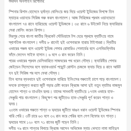
শুভদিন অনলাইন রিপোর্টার:
স্পিনার রিশাদ হোসেনে দুর্দান্ত বোলিংয়ে জয় দিয়ে ওয়েস্ট ইন্ডিজের বিপক্ষে তিন
ম্যাচের ওয়ানডে সিরিজ শুরু করল বাংলাদেশ। আজ সিরিজের প্রথম ওয়ানডেতে
বাংলাদেশ ৭৪ রানে হারিয়েছে ওয়েস্ট ইন্ডিজকে। ৩৫ রানে ৬ উইকেট নিয়ে ক্যারিয়ার
সেরা বোলিং করেন রিশাদ।
মিরপুর শেরে বাংলা জাতীয় ক্রিকেট স্টেডিয়ামে টস হেরে প্রথমে ব্যাটিংয়ে নামে
স্বাগতিক বাংলাদেশ। দলীয় ৮ রানেই দুই ওপেনারকে হারায় টাইগাররা। দ্বিতীয়
ওভারের পঞ্চম বলে ওয়েস্ট ইন্ডিজ পেসার রোমারিও শেফার্ডের বলে এলবিডব্লিউর
ফাঁদে ফেলেন সাইফ হাসান। ৬ বলে ৩ রান করেন তিনি।
পরের ওভারের প্রথম ডেলিভারিতে সাজঘরের পথ ধরেন সৌম্য। ক্যারিবীয় পেসার
জেইডেন সিলেসের বলে ব্যাকওয়ার্ড পয়েন্টে রোস্টন চেজকে ক্যাচ দিয়ে ৪ রানে আউট
হন দুই সিরিজ পর দলে ফেরা সৌম্য।
তিন বলের ব্যবধানে দুই ওপেনারকে হারিয়ে ইনিংসের শুরুতেই চাপে পড়ে বাংলাদেশ।
দলকে চাপমুক্ত করতে জুটি গড়ার চেষ্টা করেন ক্রিজে আসা দুই নতুন ব্যাটার নাজমুল
হোসেন শান্ত ও তাওহিদ হৃদয়। তাদের সাবধানী ব্যাটিংয়ে ১৭তম ওভারে হাফ-
সেঞ্চুরি পায় বাংলাদেশ। কিছুক্ষণ পর জুটিতেও হাফ-সেঞ্চুরি পূর্ণ করেন শান্ত ও
হৃদয়।
২৩তম ওভারের শুরুতে শান্ত ও হৃদয়ের জুটিতে ভাঙন ধরান ওয়েস্ট ইন্ডিজের স্পিনার
খারি পেরি। ৩টি চারে ৬৩ বলে ৩২ রান করে পেরির বলে লেগ বিফোর হন শান্ত।
হৃদয়ের সাথে ১২০ বলে ৭১ রানের জুটি গড়েন তিনি।
দলীয় ৭৯ রানে শান্তর বিদায়ে ক্রিজে আসেন অভিষেক ম্যাচ খেলতে নামা মাহিদুল