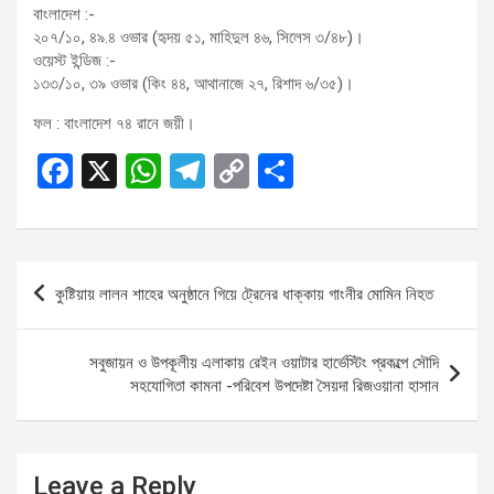
বাংলাদেশ :-
২০৭/১০, ৪৯.৪ ওভার (হৃদয় ৫১, মাহিদুল ৪৬, সিলেস ৩/৪৮)।
ওয়েস্ট ইন্ডিজ :-
১৩৩/১০, ৩৯ ওভার (কিং ৪৪, আথানাজে ২৭, রিশাদ ৬/৩৫)।
ফল : বাংলাদেশ ৭৪ রানে জয়ী।
F
X
W
T
C
S
a
h
el
o
h
ce
at
e
py
ar
b
s
gr
Li
e
Post
কুষ্টিয়ায় লালন শাহের অনুষ্ঠানে গিয়ে ট্রেনের ধাক্কায় গাংনীর মোমিন নিহত
o
A
a
n
navigation
o
p
m
k
সবুজায়ন ও উপকূলীয় এলাকায় রেইন ওয়াটার হার্ভেস্টিং প্রকল্পে সৌদি
k
p
সহযোগিতা কামনা -পরিবেশ উপদেষ্টা সৈয়দা রিজওয়ানা হাসান
Leave a Reply