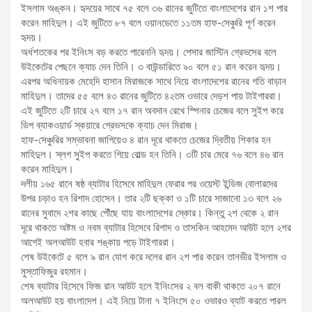
ইসলাম অঙ্কন। হৃদয়ের সাথে ৭৫ বলে ৩৬ রানের জুটিতে বাংলাদেশের রান ১শ পার
করেন মাহিদুল। এই জুটিতে ৮৭ বলে ওয়ানডেতে ১১তম হাফ-সেঞ্চুরি পূর্ণ করেন
হৃদয়।
অর্ধশতকের পর ইনিংস বড় করতে পারেননি হৃদয়। পেসার জাস্টিন গ্রেভসের বলে
উইকেটের পেছনে ক্যাচ দেন তিনি। ৩ বাউন্ডারিতে ৯০ বলে ৫১ রান করেন হৃদয়।
এরপর অধিনায়ক মেহেদি হাসান মিরাজকে সাথে নিয়ে বাংলাদেশের রানের গতি বাড়ান
মাহিদুল। তাদের ৫৫ বলে ৪৩ রানের জুটিতে ৪২তম ওভারে দেড়শ পায় টাইগাররা।
এই জুটিতে ২টি চারে ২৭ বলে ১৭ রান অবদান রেখে স্পিনার চেজের বলে সুইপ করে
ডিপ ব্যাকওয়ার্ড স্কয়ারে গ্রেভসকে ক্যাচ দেন মিরাজ।
হাফ-সেঞ্চুরির সম্ভাবনা জাগিয়েও ৪ রান দূরে থাকতে চেজের দ্বিতীয় শিকার হন
মাহিদুল। স্লগ সুইপ করতে গিয়ে বোল্ড হন তিনি। ৩টি চার মেরে ৭৬ বলে ৪৬ রান
করেন মাহিদুল।
দলীয় ১৬৫ রানে ষষ্ঠ ব্যাটার হিসেবে মাহিদুল ফেরার পর ওয়েস্ট ইন্ডিজ বোলারদের
উপর চড়াও হন রিশাদ হোসেন। তার ২টি ছক্কা ও ১টি চারে সাজানো ১৩ বলে ২৬
রানের সুবাদে ২শর কাছে পৌঁছে যায় বাংলাদেশের স্কোর। কিন্তু ২শ থেকে ২ রান
দূরে থাকতে অষ্টম ও নবম ব্যাটার হিসেবে রিশাদ ও তাসকিন আহমেদ আউট হলে ২শর
আগেই অলআউট হবার শঙ্কায় পড়ে টাইগাররা।
শেষ উইকেটে ৫ বলে ৯ রান যোগ করে দলের রান ২শ পার করেন তানভীর ইসলাম ও
মুস্তাফিজুর রহমান।
শেষ ব্যাটার হিসেবে ফিজ রান আউট হলে ইনিংসের ২ বল বাকী থাকতে ২০৭ রানে
অলআউট হয় বাংলাদেশ। এই নিয়ে টানা ৭ ইনিংসে ৫০ ওভারও ব্যাট করতে পারল